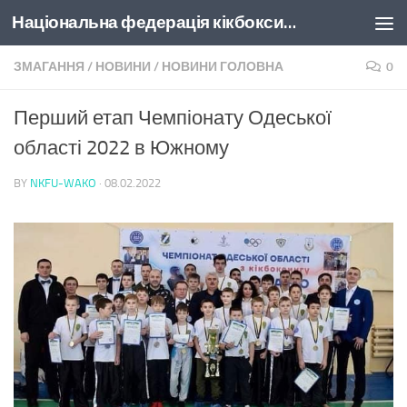
Національна федерація кікбоксингу України
Skip to content
ЗМАГАННЯ
/
НОВИНИ
/
НОВИНИ ГОЛОВНА
0
Перший етап Чемпіонату Одеської
області 2022 в Южному
BY
NKFU-WAKO
·
08.02.2022