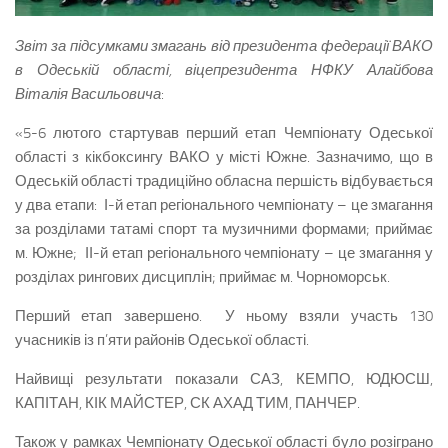
Звіт за підсумками змагань від президента федерації ВАКО
в Одеській області, віцепрезидента НФКУ Алайбова
Віталія Васильовича
:
«5-6 лютого стартував перший етап Чемпіонату Одеської
області з кікбоксингу ВАКО у місті Южне. Зазначимо, що в
Одеській області традиційно обласна першість відбувається
у два етапи: І-й етап регіонального чемпіонату – це змагання
за розділами татамі спорт та музичними формами; приймає
м. Южне; ІІ-й етап регіонального чемпіонату – це змагання у
розділах рингових дисциплін; приймає м. Чорноморськ.
Перший етап завершено. У ньому взяли участь 130
учасників із п’яти районів Одеської області.
Найвищі результати показали САЗ, КЕМПО, ЮДЮСШ,
КАПІТАН, КІК МАЙСТЕР, СК АХАД ТИМ, ПАНЧЕР.
Також у рамках Чемпіонату Одеської області було розіграно