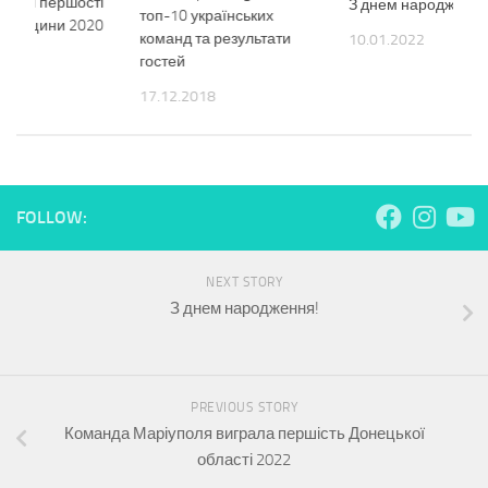
манди першості
З днем народження
топ-10 українських
тровщини 2020
команд та результати
10.01.2022
1
гостей
0
17.12.2018
FOLLOW:
NEXT STORY
З днем народження!
PREVIOUS STORY
Команда Маріуполя виграла першість Донецької
області 2022