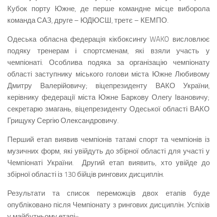
Кубок порту Южне, де перше командне місце виборола
команда САЗ, друге – ЮДЮСШ, третє – КЕМПО.
Одеська обласна федерація кікбоксингу WAKO висловлює
подяку тренерам і спортсменам, які взяли участь у
чемпіонаті. Особлива подяка за організацію чемпіонату
області заступнику міського голови міста Южне Любивому
Дмитру Валерійовичу; віцепрезиденту ВАКО України,
керівнику федерації міста Южне Баркову Олегу Івановичу;
секретарю змагань, віцепрезиденту Одеської області ВАКО
Грищуку Сергію Олександровичу.
Перший етап виявив чемпіонів татамі спорт та чемпіонів із
музичних форм, які увійдуть до збірної області для участі у
Чемпіонаті України. Другий етап виявить, хто увійде до
збірної області із 130 бійців рингових дисциплін.
Результати та список переможців двох етапів буде
опубліковано після Чемпіонату з рингових дисциплін. Успіхів
у майбутньому етапі».