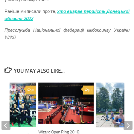
Раніше ми писали про те,
хто виграв першість Донецької
області 2022
.
Пресслужба Національної федерації кікбоксингу України
WAKO
YOU MAY ALSO LIKE...
0
0
Wizard Open Ring 2018: