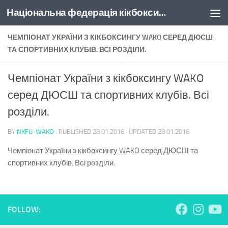
Національна федерація кікбоксингу України
Skip to content
ЧЕМПІОНАТ УКРАЇНИ З КІКБОКСИНГУ WAKO СЕРЕД ДЮСШ
ТА СПОРТИВНИХ КЛУБІВ. ВСІ РОЗДІЛИ.
Чемпіонат України з кікбоксингу WAKO
серед ДЮСШ та спортивних клубів. Всі
розділи.
BY
NKFU-WAKO
· PUBLISHED
28.01.2016
· UPDATED
28.01.2016
Чемпіонат України з кікбоксингу WAKO серед ДЮСШ та
спортивних клубів. Всі розділи.
FOLLOW: