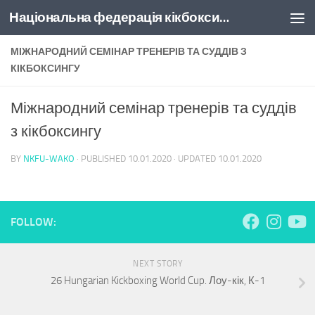
Національна федерація кікбоксингу України
Skip to content
МІЖНАРОДНИЙ СЕМІНАР ТРЕНЕРІВ ТА СУДДІВ З
КІКБОКСИНГУ
Міжнародний семінар тренерів та суддів
з кікбоксингу
BY
NKFU-WAKO
· PUBLISHED
10.01.2020
· UPDATED
10.01.2020
FOLLOW:
NEXT STORY
26 Hungarian Kickboxing World Cup. Лоу-кік, К-1