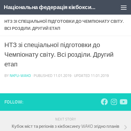
Національна федерація кікбоксингу України
Skip to content
НТЗ ЗІ СПЕЦІАЛЬНОЇ ПІДГОТОВКИ ДО ЧЕМПІОНАТУ СВІТУ.
ВСІ РОЗДІЛИ. ДРУГИЙ ЕТАП
НТЗ зі спеціальної підготовки до
Чемпіонату світу. Всі розділи. Другий
етап
BY
NKFU-WAKO
· PUBLISHED
11.01.2019
· UPDATED
11.01.2019
FOLLOW:
NEXT STORY
Кубок міст та регіонів з кікбоксингу WAKO згідно планів