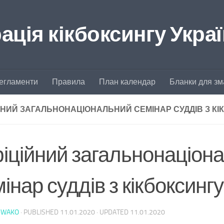
ція кікбоксингу Укра
егламенти
Правила
План календар
Бланки для зм
ЙНИЙ ЗАГАЛЬНОНАЦІОНАЛЬНИЙ СЕМІНАР СУДДІВ З КІ
іційний загальнонаціон
інар суддів з кікбоксингу
-WAKO
· PUBLISHED
11.01.2020
· UPDATED
11.01.2020