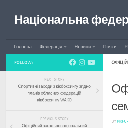
Skip to content
Національна федера
Головна
Федерація
Новини
Пояси
Р
FOLLOW:
ОФІЦІ
NEXT STORY
Оф
Спортивні заходи з кікбоксингу згідно
планів обласних федерацій
кікбоксингу WAKO
сем
PREVIOUS STORY
BY
NKFU
Офіційний загальнонаціональний