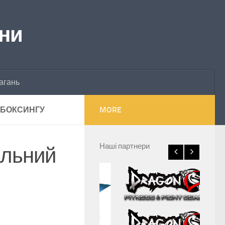
їни
агань
КБОКСИНГУ
MORE
Наші партнери
альний