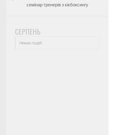
семінар тренерів з кікбоксингу
СЕРПЕНЬ
Немає подій