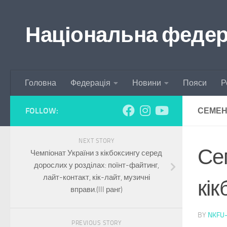
Skip to content
Національна федера
Головна
Федерація
Новини
Пояси
Р
FOLLOW:
СЕМЕН
NEXT STORY
Сем
Чемпіонат України з кікбоксингу серед
дорослих у розділах: поїнт-файтинг,
лайт-контакт, кік-лайт, музичні
кік
вправи.(III ранг)
BY
NKFU
PREVIOUS STORY