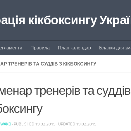
ція кікбоксингу Укра
егламенти
Правила
План календар
Бланки для зм
АР ТРЕНЕРІВ ТА СУДДІВ З КІКБОКСИНГУ
енар тренерів та суддів
боксингу
-WAKO
· PUBLISHED
19.02.2015
· UPDATED
19.02.2015