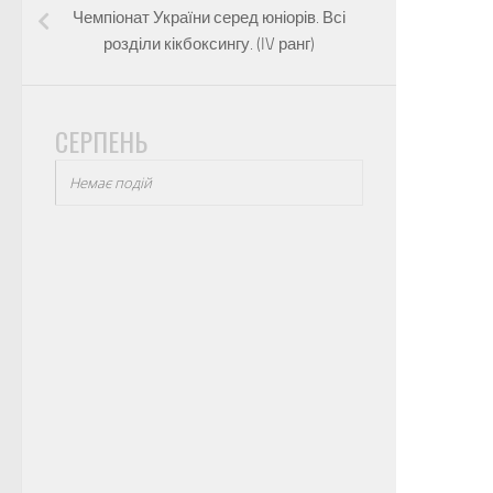
Чемпіонат України серед юніорів. Всі
розділи кікбоксингу. (IV ранг)
СЕРПЕНЬ
Немає подій