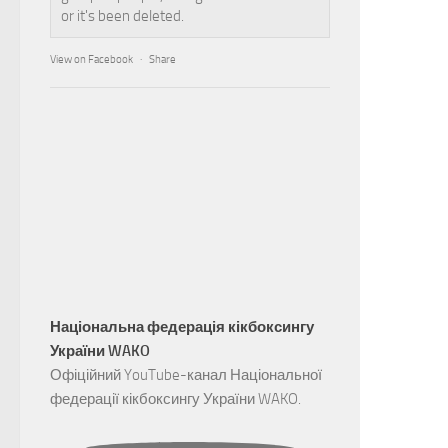
or it's been deleted.
View on Facebook
·
Share
Національна федерація кікбоксингу
України WAKO
Офіційний YouTube-канал Національної
федерації кікбоксингу України WAKO.