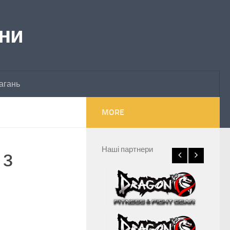
їни
агань
MORE
Наші партнери
 з