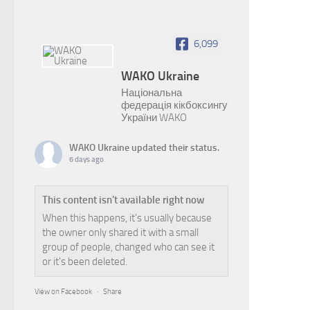
6,099
WAKO Ukraine
Національна
федерація кікбоксингу
України WAKO
WAKO Ukraine
updated their status.
6 days ago
This content isn't available right now
When this happens, it's usually because
the owner only shared it with a small
group of people, changed who can see it
or it's been deleted.
View on Facebook
·
Share