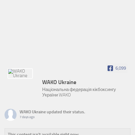
6,099
WAKO Ukraine
Національна федерація кікбоксингу
України WAKO
WAKO Ukraine
updated their status.
7 days ago
This content isn't available right now