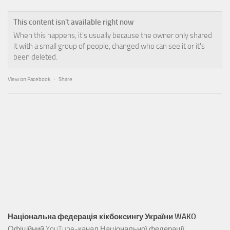
This content isn't available right now
When this happens, it's usually because the owner only shared
it with a small group of people, changed who can see it or it's
been deleted.
View on Facebook
·
Share
Національна федерація кікбоксингу України WAKO
Офіційний YouTube-канал Національної федерації