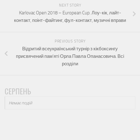
NEXT STORY
Karlovac Open 2018 – European Cup. Лоу-кік, лайт-
контакт, поінт-файтинг, фул-контакт, музичні вправи
PREVIOUS STORY
Відритий всеукраїнський турнір з кікбоксингу
присвячений пам’яті Орла Павла Опанасовича. Всі
розділи
СЕРПЕНЬ
Немає подій