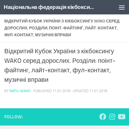
Національна федерація кікбоксингу України
Skip to content
ВІДКРИТИЙ КУБОК УКРАЇНИ З КІКБОКСИНГУ WAKO СЕРЕД
ДОРОСЛИХ. РОЗДІЛИ: ПОІНТ-ФАЙТИНГ, ЛАЙТ-КОНТАКТ,
ФУЛ-КОНТАКТ, МУЗИЧНІ ВПРАВИ
Відкритий Кубок України з кікбоксингу
WAKO серед дорослих. Розділи: поінт-
файтинг, лайт-контакт, фул-контакт,
музичні вправи
BY
NKFU-WAKO
· PUBLISHED
11.01.2018
· UPDATED
11.01.2018
FOLLOW: