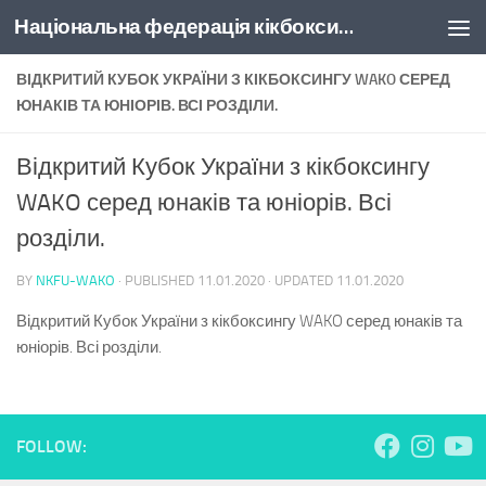
Національна федерація кікбоксингу України
Skip to content
ВІДКРИТИЙ КУБОК УКРАЇНИ З КІКБОКСИНГУ WAKO СЕРЕД
ЮНАКІВ ТА ЮНІОРІВ. ВСІ РОЗДІЛИ.
Відкритий Кубок України з кікбоксингу
WAKO серед юнаків та юніорів. Всі
розділи.
BY
NKFU-WAKO
· PUBLISHED
11.01.2020
· UPDATED
11.01.2020
Відкритий Кубок України з кікбоксингу WAKO серед юнаків та
юніорів. Всі розділи.
FOLLOW: