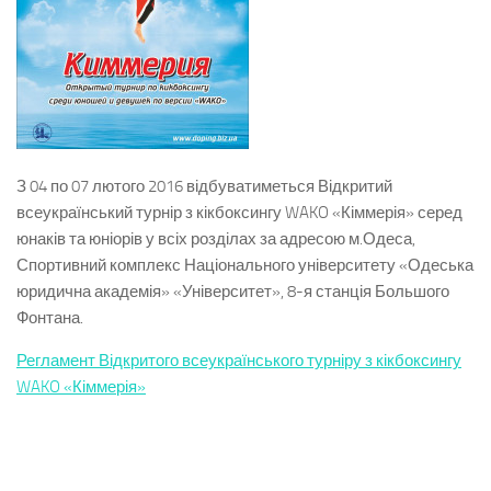
З 04 по 07 лютого 2016 відбуватиметься Відкритий
всеукраїнський турнір з кікбоксингу WAKO «Кіммерія» серед
юнаків та юніорів у всіх розділах за адресою м.Одеса,
Спортивний комплекс Національного університету «Одеська
юридична академія» «Університет», 8-я станція Большого
Фонтана.
Регламент Відкритого всеукраїнського турніру з кікбоксингу
WAKO «Кіммерія»