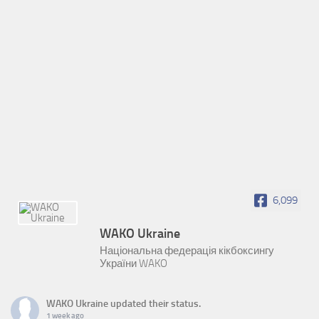
6,099
WAKO Ukraine
Національна федерація кікбоксингу
України WAKO
WAKO Ukraine
updated their status.
1 week ago