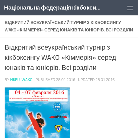
Національна федерація кікбоксингу України
Skip to content
ВІДКРИТИЙ ВСЕУКРАЇНСЬКИЙ ТУРНІР З КІКБОКСИНГУ
WAKO «КІММЕРІЯ» СЕРЕД ЮНАКІВ ТА ЮНІОРІВ. ВСІ РОЗДІЛИ
Відкритий всеукраїнський турнір з
кікбоксингу WAKO «Кіммерія» серед
юнаків та юніорів. Всі розділи
BY
NKFU-WAKO
· PUBLISHED
28.01.2016
· UPDATED
28.01.2016