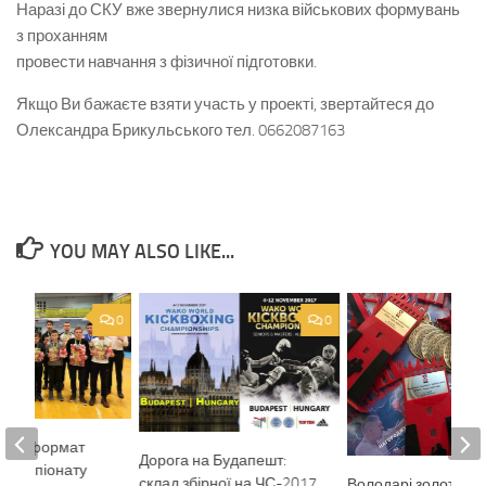
Наразі до СКУ вже звернулися низка військових формувань
з проханням
провести навчання з фізичної підготовки.
Якщо Ви бажаєте взяти участь у проекті, звертайтеся до
Олександра Брикульського тел. 0662087163
YOU MAY ALSO LIKE...
0
0
чний формат
Дорога на Будапешт:
о чемпіонату
склад збірної на ЧС-2017
Володарі золота