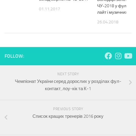
щини
ЧУ-2018 у фул, К-1, 
01.11.2017
8
лайт і музичних вп
26.04.2018
FOLLOW:
NEXT STORY
Чемпіонат України серед дорослих у розділах фул-
контакт, лоу-кік та К-1
PREVIOUS STORY
Список кращих тренерів 2016 року