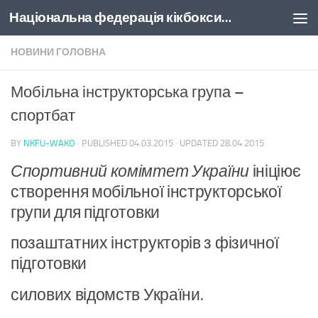
Національна федерація кікбоксингу України
Skip to content
НОВИНИ ГОЛОВНА
Мобільна інструкторська група –
спортбат
BY
NKFU-WAKO
· PUBLISHED
04.03.2015
· UPDATED
28.04.2015
Спортивний комімтет України
ініціює
створення мобільної інструкторської
групи для підготовки
позаштатних інструкторів з фізичної
підготовки
силових відомств України.