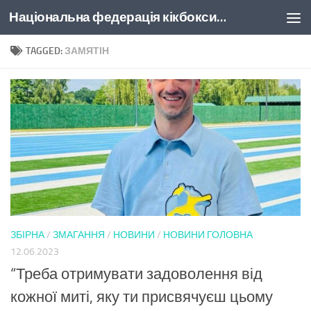
Національна федерація кікбоксингу України
Skip to content
TAGGED:
ЗАМЯТІН
ЗБІРНА
/
ЗМАГАННЯ
/
НОВИНИ
/
НОВИНИ ГОЛОВНА
12.06.2023
“Треба отримувати задоволення від
кожної миті, яку ти присвячуєш цьому