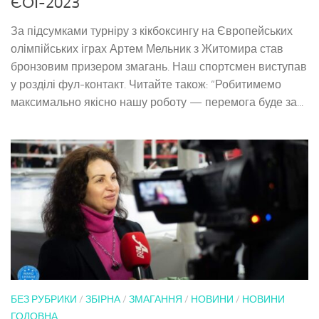
ЄОІ-2023
За підсумками турніру з кікбоксингу на Європейських
олімпійських іграх Артем Мельник з Житомира став
бронзовим призером змагань. Наш спортсмен виступав
у розділі фул-контакт. Читайте також: “Робитимемо
максимально якісно нашу роботу — перемога буде за...
БЕЗ РУБРИКИ
/
ЗБІРНА
/
ЗМАГАННЯ
/
НОВИНИ
/
НОВИНИ
ГОЛОВНА