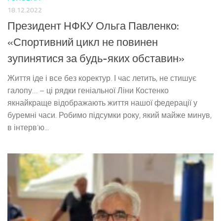
18.12.2022
Президент НФКУ Ольга Павленко:
«Спортивний цикл не повинен
зупинятися за будь-яких обставин»
Життя іде і все без коректур. І час летить, не стишує
галопу… – ці рядки геніальної Ліни Костенко
якнайкраще відображають життя нашої федерації у
буремні часи. Робимо підсумки року, який майже минув,
в інтерв’ю...