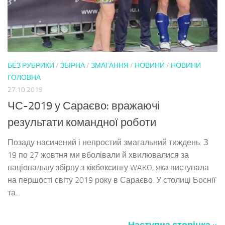
БЕЗ РУБРИКИ
/
ЗБІРНА
/
ЗМАГАННЯ
/
НОВИНИ
/
НОВИНИ
ГОЛОВНА
27.10.2019
ЧС-2019 у Сараєво: вражаючі
результати командної роботи
Позаду насичений і непростий змагальний тиждень. З
19 по 27 жовтня ми вболівали й хвилювалися за
національну збірну з кікбоксингу WAKO, яка виступала
на першості світу 2019 року в Сараєво. У столиці Боснії
та...