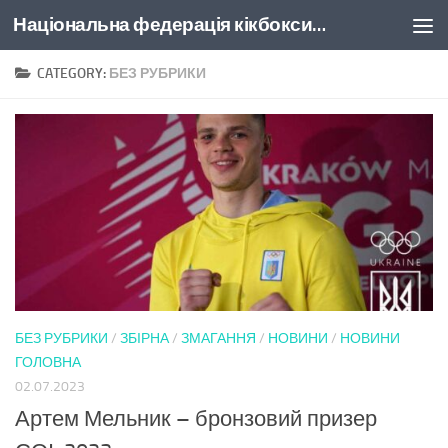
Національна федерація кікбоксингу України
Skip to content
CATEGORY:
БЕЗ РУБРИКИ
БЕЗ РУБРИКИ
/
ЗБІРНА
/
ЗМАГАННЯ
/
НОВИНИ
/
НОВИНИ
ГОЛОВНА
02.07.2023
Артем Мельник – бронзовий призер