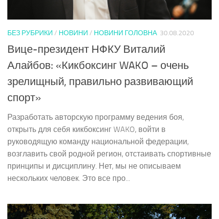
БЕЗ РУБРИКИ
/
НОВИНИ
/
НОВИНИ ГОЛОВНА
30.08.2020
Вице-президент НФКУ Виталий
Алайбов: «Кикбоксинг WAKO – очень
зрелищный, правильно развивающий
спорт»
Разработать авторскую программу ведения боя,
открыть для себя кикбоксинг WAKO, войти в
руководящую команду национальной федерации,
возглавить свой родной регион, отстаивать спортивные
принципы и дисциплину. Нет, мы не описываем
нескольких человек. Это все про...