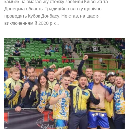
камбек на змагальну стежку зробили Київська та
Донецька область. Традиційно влітку щорічно
проводять Кубок Донбасу. Не став, на щастя,
виключенням й 2020 рік....