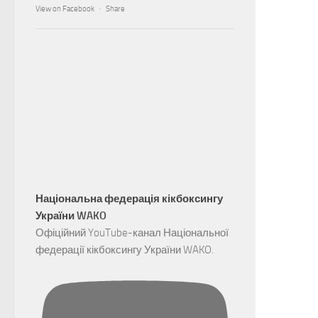
View on Facebook
·
Share
Національна федерація кікбоксингу
України WAKO
Офіційний YouTube-канал Національної
федерації кікбоксингу України WAKO.