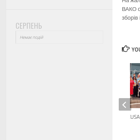
На жа
ВАКО
зборів
СЕРПЕНЬ
Немає подій
YOU
Збірна України на EUS
Championships
15.07.2019