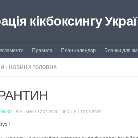
ція кікбоксингу Укра
егламенти
Правила
План календар
Бланки для зм
СИ
/
НОВИНИ ГОЛОВНА
РАНТИН
-WAKO
· PUBLISHED
17.03.2020
· UPDATED
17.03.2020
узі!