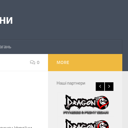
їни
агань
0
MORE
Наші партнери