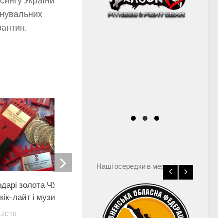
ксингу
України
нувальних
рантин
.
0
Наші осередки в мережі
дарі золота ЧУ-2018 у фул,
Майже 200 кікбоксерів 
 кік-лайт і музичних вправах
змаганнях Донеччини
.2018
25.02.2020