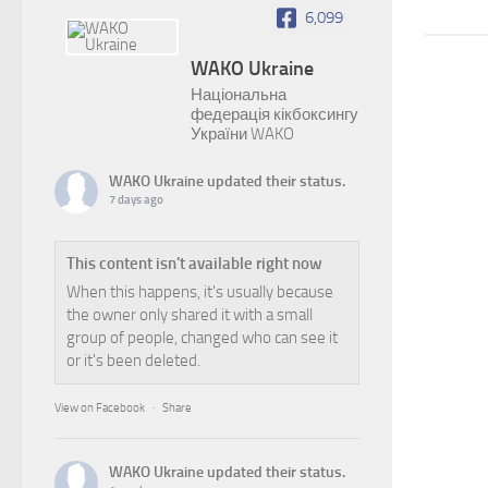
6,099
WAKO Ukraine
Національна
федерація кікбоксингу
України WAKO
WAKO Ukraine
updated their status.
7 days ago
This content isn't available right now
When this happens, it's usually because
the owner only shared it with a small
group of people, changed who can see it
or it's been deleted.
View on Facebook
·
Share
WAKO Ukraine
updated their status.