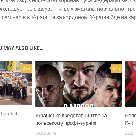
ль
,
у зв’язку
з
епідемією
коронавіруса
Федерація
кікбо
оголошує
про скасування
всіх
змагань
,
навчально
–
тре
і
семінарів
в
Україні
та
за кордоном
.
Україна
йде
на
ка
 MAY ALSO LIKE...
0
0
A Combat
Українське представництво на
Воло
польському профі-турнірі
К-1,
08.03.2018
26.04