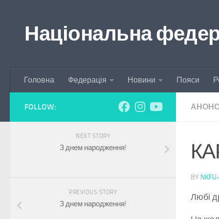
Skip to content
Національна федера
Головна
Федерація
Новини
Пояси
Р
FOLLOW:
АНОН
NEXT STORY
КА
З днем народження!
BY
NKFU
PREVIOUS STORY
Любі др
З днем народження!