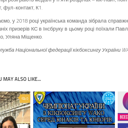
, фул-контакт, К1.
ємо, у 2018 році українська команда зібрала справ
шніх призерів КС в Інсбруку в цьому році поїхали Пав
о, Уляна Міщенко.
лужба Національної федерації кікбоксингу України W
 MAY ALSO LIKE...
0