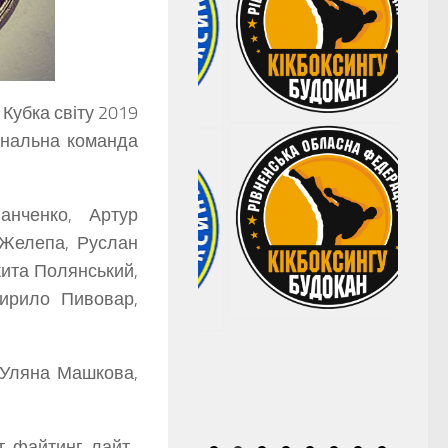
 Кубка світу 2019
ціональна команда
анченко, Артур
 Желепа, Руслан
кита Полянський,
Кирило Пивовар,
 Уляна Машкова,
нт-файтинг, лайт-