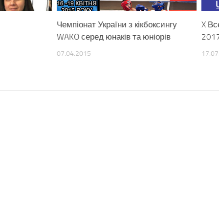
Чемпіонат України з кікбоксингу
X Вс
WAKO серед юнаків та юніорів
2017
07.04.2015
17.07