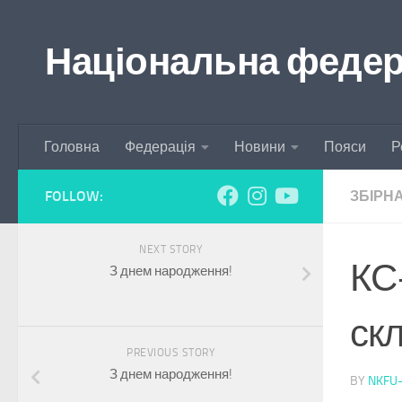
Skip to content
Національна федера
Головна
Федерація
Новини
Пояси
Р
FOLLOW:
ЗБІРН
NEXT STORY
КС-
З днем народження!
скл
PREVIOUS STORY
З днем народження!
BY
NKFU