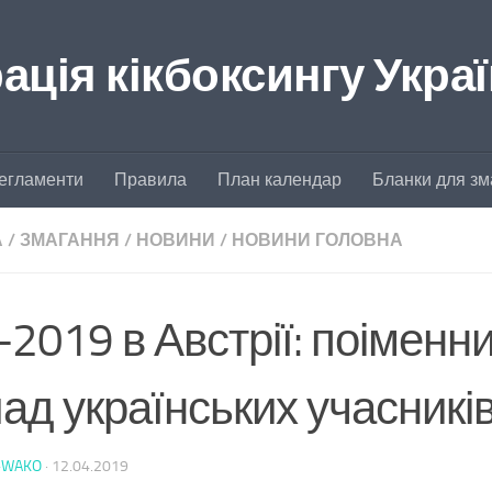
ція кікбоксингу Укра
егламенти
Правила
План календар
Бланки для зм
А
/
ЗМАГАННЯ
/
НОВИНИ
/
НОВИНИ ГОЛОВНА
2019 в Австрії: поіменн
ад українських учасникі
-WAKO
·
12.04.2019