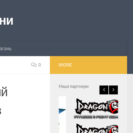
їни
агань
0
MORE
Наші партнери
ий
в