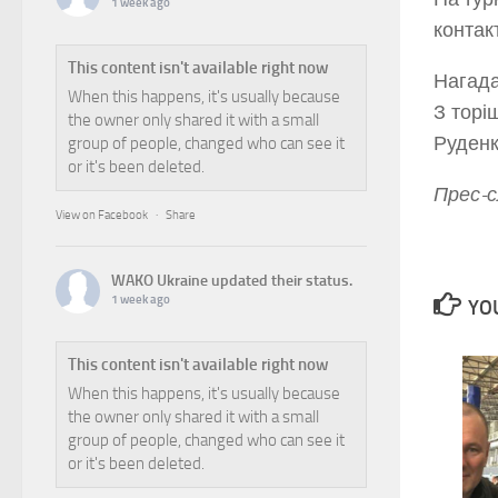
1 week ago
контакт
This content isn't available right now
Нагада
When this happens, it's usually because
З торі
the owner only shared it with a small
Руденк
group of people, changed who can see it
or it's been deleted.
Прес-с
View on Facebook
·
Share
WAKO Ukraine
updated their status.
1 week ago
YOU
This content isn't available right now
When this happens, it's usually because
the owner only shared it with a small
group of people, changed who can see it
or it's been deleted.