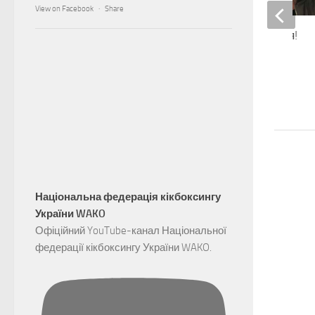
View on Facebook
·
Share
З днем народження!
27.09.2018
Національна федерація кікбоксингу
України WAKO
Офіційний YouTube-канал Національної
федерації кікбоксингу України WAKO.