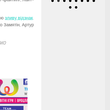
жню
зливу відзнак
.
ло Замятін, Артур
AKO
0