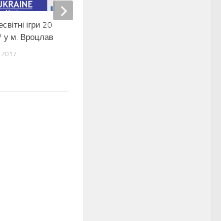
есвітні ігри 20 – 30 липня
Змагальні вихідні у Бах
 у м. Вроцлав (Польща)
(Донеччина)
.2017
17.09.2020