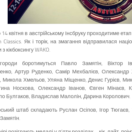
о 14 квітня в австрійському Інсбруку проходитиме етап
in Classics. Як і торік, на змагання відправилася на
и з кікбоксингу WAKO.
городи боротимуться Павло Замятін, Віктор Ів
нко, Артур Руденко, Самір Мехбалієв, Олександр
, Микола Хмельов, Уляна Міщенко, Денис Гурієв, Ми
тина Носкова, Олександр Іванов, Євген Мінаєв, 
о Булгаков, Владислав Малолін, Дарина Королович.
ський штаб складають Руслан Осіпов, Ігор Тюгаєв,
Замятін.
ірі розіграють медалі у п’яти розділах – кік-лайт, поі