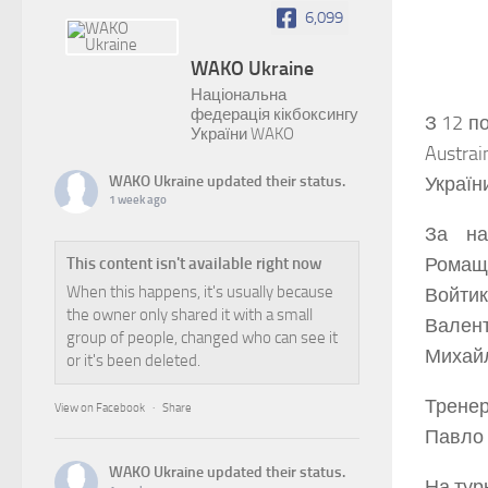
6,099
WAKO Ukraine
Національна
федерація кікбоксингу
З 12 п
України WAKO
Austra
WAKO Ukraine
updated their status.
Україн
1 week ago
За на
Ромаще
This content isn't available right now
When this happens, it's usually because
Войтик
the owner only shared it with a small
Вален
group of people, changed who can see it
Михайл
or it's been deleted.
Тренер
View on Facebook
·
Share
Павло 
WAKO Ukraine
updated their status.
На турн