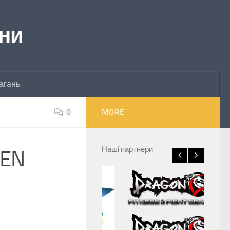
їни
агань
0
MORE
Наші партнери
PEN