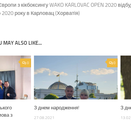
Європи з кікбоксингу WAKO KARLOVAC OPEN 2020 відбу
 2020 року в Карловац (Хорватія)
 MAY ALSO LIKE...
0
0
ького
З днем народження!
З дн
мова з
27.08.2021
13.02