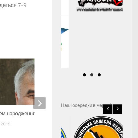
деться 7-9
0
Наші осередки в мережі
ем народження!
З днем народження!
.2019
12.04.2019