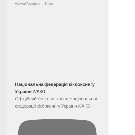
View on Facebook
·
Share
Національна федерація кікбоксингу
України WAKO
Офіційний YouTube-канал Національної
федерації кікбоксингу України WAKO.