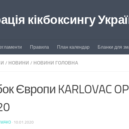
ція кікбоксингу Укра
егламенти
Правила
План календар
Бланки для зм
СИ
/
НОВИНИ
/
НОВИНИ ГОЛОВНА
бок Європи KARLOVAC O
20
-WAKO
·
10.01.2020