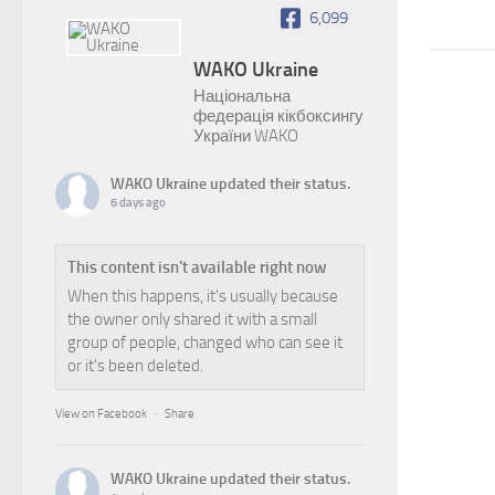
29.05.2019
6,099
WAKO Ukraine
Національна
федерація кікбоксингу
України WAKO
WAKO Ukraine
updated their status.
6 days ago
This content isn't available right now
When this happens, it's usually because
the owner only shared it with a small
group of people, changed who can see it
or it's been deleted.
View on Facebook
·
Share
WAKO Ukraine
updated their status.