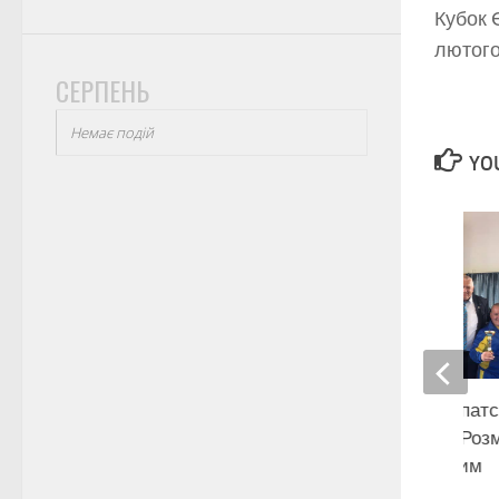
Кубок 
лютого
СЕРПЕНЬ
Немає подій
YOU
Особливості закарпатс
кікбоксингу WAKO. Роз
Анатолієм Перцевим