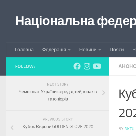
Skip to content
Національна федера
Головна
Федерація
Новини
Пояси
Р
FOLLOW:
АНОН
NEXT STORY
Ку
Чемпіонат України серед дітей, юнаків
та юніорів
20
PREVIOUS STORY
Кубок Європи GOLDEN GLOVE 2020
BY
NKFU