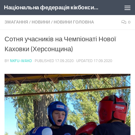
Національна федерація кікбоксингу України
Skip to content
ЗМАГАННЯ
/
НОВИНИ
/
НОВИНИ ГОЛОВНА
0
Сотня учасників на Чемпіонаті Нової
Каховки (Херсонщина)
BY
NKFU-WAKO
· PUBLISHED
17.09.2020
· UPDATED
17.09.2020