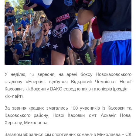
У неділю, 13 вересня, на арені боксу Новокаховського
стадіону «Енергія» відбувся Відкритий Чемпіонат Нової
Каховки з кікбоксингу ВАКО серед юнаків та юніорів (розділ –
кік-лайт).
За звання кращих змагались 100 учасників із Каховки та
Каховського району, Нової Каховки, смт. Асканія Нова,
Херсону, Миколаєва.
Загалом зібралися сім спортивних команд: з Миколаєва – СК