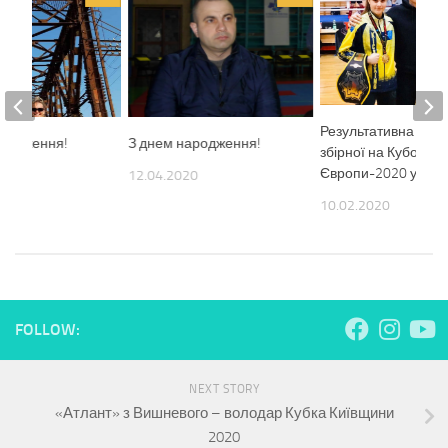
Результативна поїз
ародження!
З днем народження!
збірної на Кубок
Європи-2020 у Хорв
1
12.04.2020
10.02.2020
FOLLOW:
NEXT STORY
«Атлант» з Вишневого – володар Кубка Київщини
2020