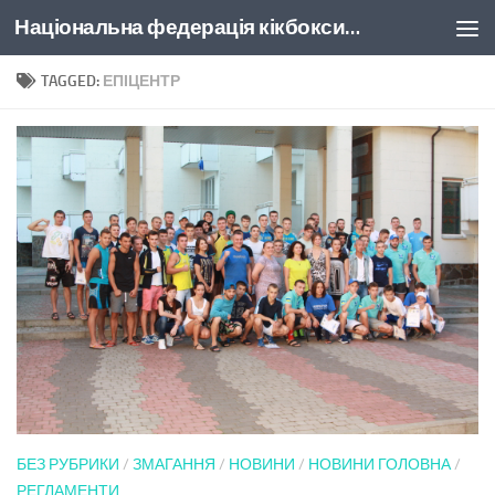
Національна федерація кікбоксингу України
Skip to content
TAGGED:
ЕПІЦЕНТР
БЕЗ РУБРИКИ
/
ЗМАГАННЯ
/
НОВИНИ
/
НОВИНИ ГОЛОВНА
/
РЕГЛАМЕНТИ