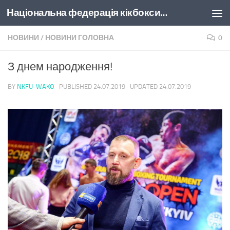
Національна федерація кікбоксингу України
Skip to content
НОВИНИ
/
НОВИНИ ГОЛОВНА
0
З днем народження!
BY
NKFU-WAKO
· PUBLISHED
24.07.2019
· UPDATED
24.07.2019