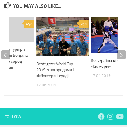
YOU MAY ALSO LIKE...
0
0
ський турнір з
гу імені Богдана
Всеукраїнські змаг
ького серед
Bestfighter World Cup
«Кіммерія»
 юніорів
2019: з нагородами і
17.01.2019
кікбоксери, і судді
7
17.06.2019
FOLLOW: