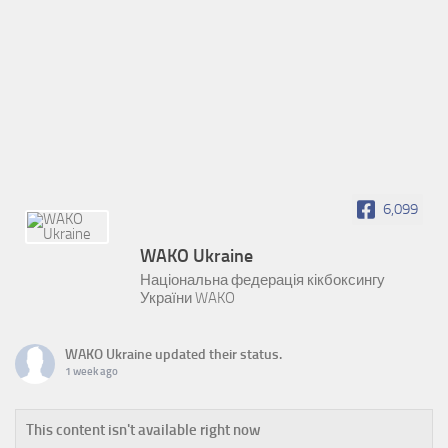
6,099
WAKO Ukraine
Національна федерація кікбоксингу
України WAKO
WAKO Ukraine
updated their status.
1 week ago
This content isn't available right now