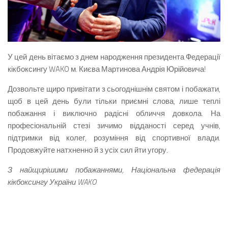
У цей день вітаємо з днем народження президента Федерації
кікбоксингу WAKO м. Києва Мартинова Андрія Юрійовича!
Дозвольте щиро привітати з сьогоднішнім святом і побажати,
щоб в цей день були тільки приємні слова, лише теплі
побажання і виключно радісні обличчя довкола. На
професіональній стезі зичимо відданості серед учнів,
підтримки від колег, розуміння від спортивної влади.
Продовжуйте натхненно й з усіх сил йти угору.
З найщирішими побажаннями, Національна федерація
кікбоксингу України WAKO