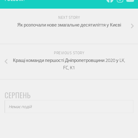
NEXT STORY
Як розпочали нове змагальне десятиліття у Києві
PREVIOUS STORY
Кращі команди першості Дніпропетровщини 2020 у LK,
FC, K1
СЕРПЕНЬ
Немає подій