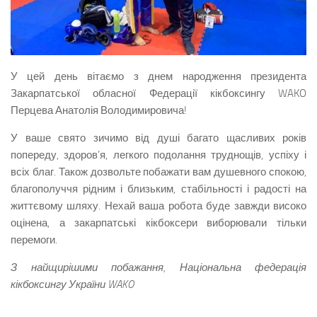
У цей день вітаємо з днем народження президента
Закарпатської обласної Федерації кікбоксингу WAKO
Перцева Анатолія Володимировича!
У ваше свято зичимо від душі багато щасливих років
попереду, здоров’я, легкого подолання труднощів, успіху і
всіх благ. Також дозвольте побажати вам душевного спокою,
благополуччя рідним і близьким, стабільності і радості на
життєвому шляху. Нехай ваша робота буде завжди високо
оцінена, а закарпатські кікбоксери виборювали тільки
перемоги.
З найщирішими побажання, Національна федерація
кікбоксингу України WAKO