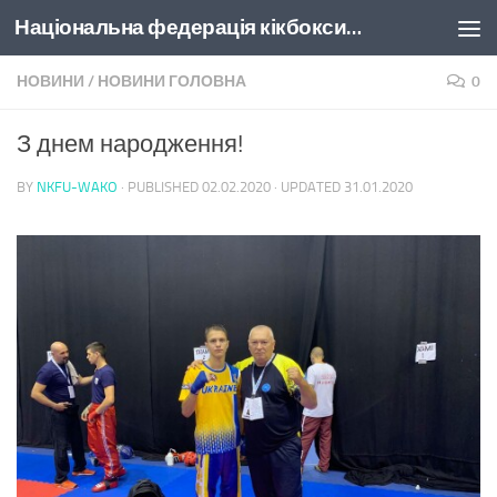
Національна федерація кікбоксингу України
Skip to content
НОВИНИ
/
НОВИНИ ГОЛОВНА
0
З днем народження!
BY
NKFU-WAKO
· PUBLISHED
02.02.2020
· UPDATED
31.01.2020