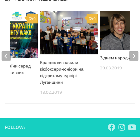
0
0
З днем народження
Кращих визначили
 України серед
29.03.2019
кікбоксери-юніори на
спортивних
відкритому турнірі
Луганщини
8
13.02.2019
FOLLOW: