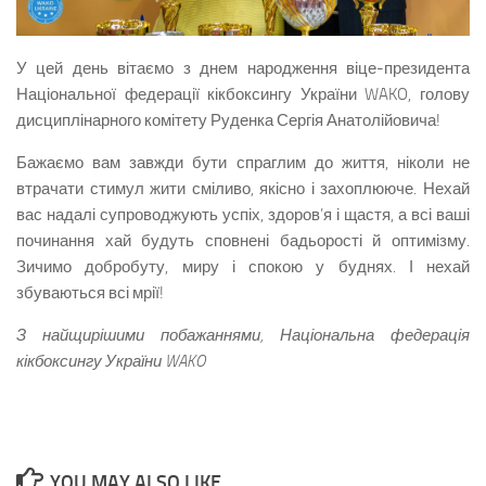
У цей день вітаємо з днем народження віце-президента
Національної федерації кікбоксингу України WAKO, голову
дисциплінарного комітету Руденка Сергія Анатолійовича!
Бажаємо вам завжди бути спраглим до життя, ніколи не
втрачати стимул жити сміливо, якісно і захоплююче. Нехай
вас надалі супроводжують успіх, здоров’я і щастя, а всі ваші
починання хай будуть сповнені бадьорості й оптимізму.
Зичимо добробуту, миру і спокою у буднях. І нехай
збуваються всі мрії!
З найщирішими побажаннями, Національна федерація
кікбоксингу України
WAKO
YOU MAY ALSO LIKE...