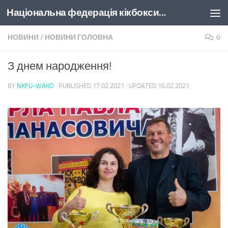
Національна федерація кікбоксингу України
Skip to content
НОВИНИ
/
НОВИНИ ГОЛОВНА
0
З днем народження!
BY
NKFU-WAKO
· PUBLISHED
17.02.2021
· UPDATED
16.02.2021