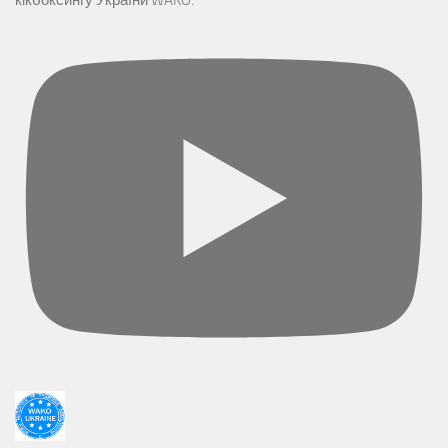
кікбоксингу України WAKO.