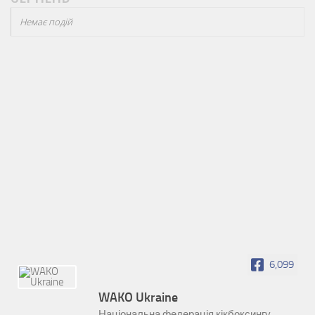
Немає подій
6,099
WAKO Ukraine
Національна федерація кікбоксингу