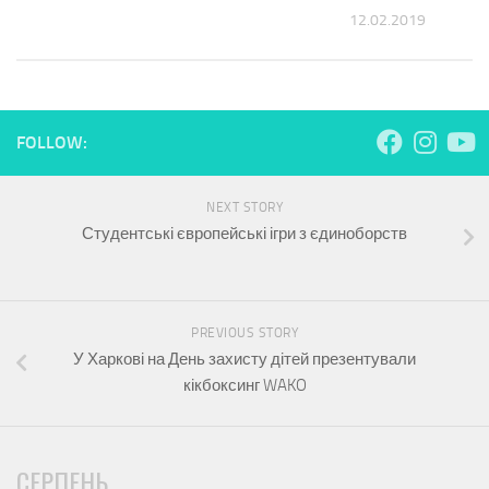
9
12.02.2019
FOLLOW:
NEXT STORY
Студентські європейські ігри з єдиноборств
PREVIOUS STORY
У Харкові на День захисту дітей презентували
кікбоксинг WAKO
СЕРПЕНЬ