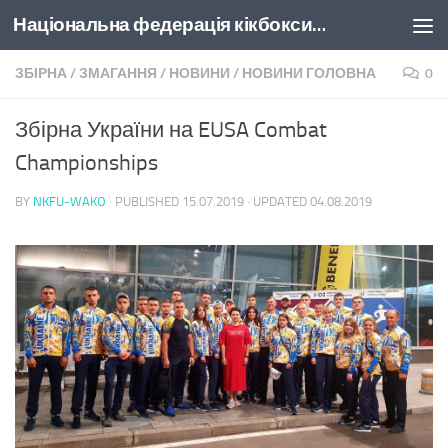
Національна федерація кікбоксингу України
Skip to content
ЗБІРНА
/
ЗМАГАННЯ
/
НОВИНИ
/
НОВИНИ ГОЛОВНА
0
Збірна України на EUSA Combat
Championships
BY
NKFU-WAKO
· PUBLISHED
15.07.2019
· UPDATED
04.08.2019