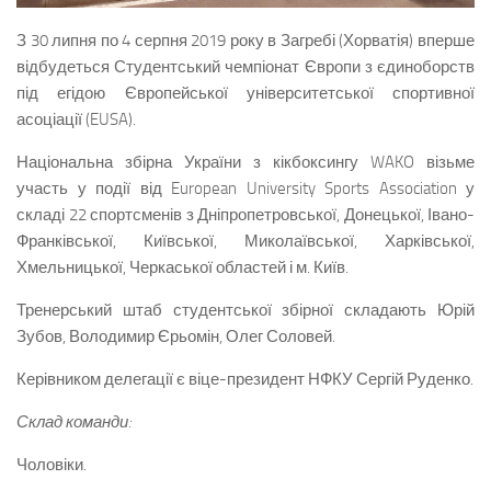
З 30 липня по 4 серпня 2019 року в Загребі (Хорватія) вперше
відбудеться Студентський чемпіонат Європи з єдиноборств
під егідою Європейської університетської спортивної
асоціації (EUSA).
Національна збірна України з кікбоксингу WAKO візьме
участь у події від European University Sports Association у
складі 22 спортсменів з Дніпропетровської, Донецької, Івано-
Франківської, Київської, Миколаївської, Харківської,
Хмельницької, Черкаської областей і м. Київ.
Тренерський штаб студентської збірної складають Юрій
Зубов, Володимир Єрьомін, Олег Соловей.
Керівником делегації є віце-президент НФКУ Сергій Руденко.
Склад команди:
Чоловіки.