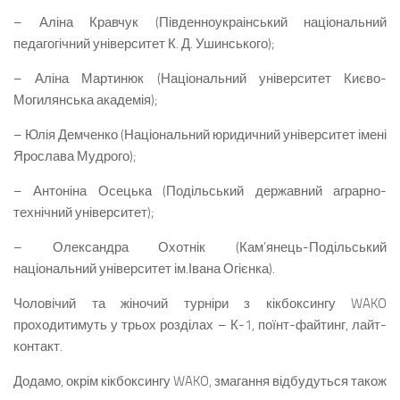
– Аліна Кравчук (Південноукраінський національний
педагогічний університет К. Д. Ушинського);
– Аліна Мартинюк (Національний університет Києво-
Могилянська академія);
– Юлія Демченко (Національний юридичний університет імені
Ярослава Мудрого);
– Антоніна Осецька (Подільський державний аграрно-
технічний університет);
– Олександра Охотнік (Кам’янець-Подільський
національний університет ім.Івана Огієнка).
Чоловічий та жіночий турніри з кікбоксингу WAKO
проходитимуть у трьох розділах – К-1, поїнт-файтинг, лайт-
контакт.
Додамо, окрім кікбоксингу WAKO, змагання відбудуться також