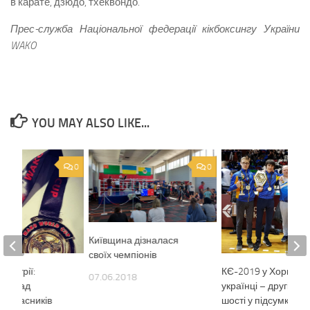
в карате, дзюдо, тхеквондо.
Прес-служба Національної федерації кікбоксингу України
WAKO
YOU MAY ALSO LIKE...
0
0
Київщина дізналася
своїх чемпіонів
 Австрії:
КЄ-2019 у Хорватії:
07.06.2018
й склад
українці – другі в ри
их учасників
шості у підсумку