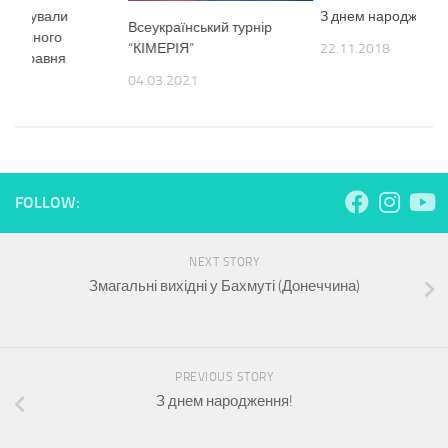
анонсували
З днем народження
Всеукраїнський турнір
фесійного
“КІМЕРІЯ”
22.11.2018
гу 5 травня
04.03.2021
8
FOLLOW:
NEXT STORY
Змагальні вихідні у Бахмуті (Донеччина)
PREVIOUS STORY
З днем народження!