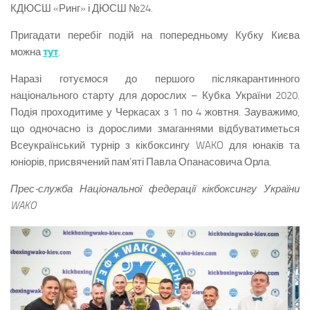
КДЮСШ «Ринг» і ДЮСШ №24.
Пригадати перебіг подій на попередньому Кубку Києва
можна
тут
.
Наразі готуємося до першого післякарантинного
національного старту для дорослих – Кубка України 2020.
Подія проходитиме у Черкасах з 1 по 4 жовтня. Зауважимо,
що одночасно із дорослими змаганнями відбуватиметься
Всеукраїнський турнір з кікбоксингу WAKO для юнаків та
юніорів, присвячений пам’яті Павла Опанасовича Орла.
Прес-служба Національної федерації кікбоксингу України
WAKO