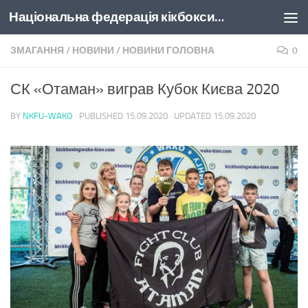
Національна федерація кікбоксингу України
Skip to content
ЗМАГАННЯ
/
НОВИНИ
/
НОВИНИ ГОЛОВНА
0
СК «Отаман» виграв Кубок Києва 2020
BY
NKFU-WAKO
· PUBLISHED
15.09.2020
· UPDATED
15.09.2020