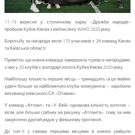
11-13 вересня у столичному парку «Дружби народів»
пройшов Кубок Києва з кікбоксингу WAKO 2020 року.
Боротьбу за нагороди вели 175 учасників з 28 команд Києва
та Київської області.
Примітно, що кожна команда завершила турнір із нагородами,
з них у 20 клубів є володарі золота Кубка Києва 2020 року.
Найбільшу кількість перших місць – тринадцять (а це майже
удвічі більше за найближчого клуба-конкурента) – заробили
вихованці київського СК «Отаман».
У команд «Атлант» та «У-Вей» однакова кількість золотих –
вісім, але більше срібних на рахунку «Атланта», тому за ним
закріплено другий рядок у фінішному протоколі.
До топ-5 з сімома першими місцями в кожної увійшли