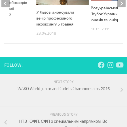
ких кікбоксерів
Всеукраїнський тур
ліцензії
У Львові анонсували
“Кубок України сер
+ФОТО
вечір професійного
юнаків та юніорів”
1
кікбоксингу 5 травня
16.09.2019
23.04.2018
FOLLOW:
NEXT STORY
WAKO World Junior and Cadets Championships 2016
PREVIOUS STORY
НТЗ . ОФП, СФП з спеціальним напрямком. Всі