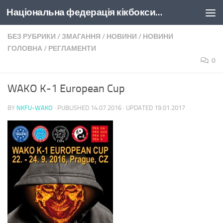
Національна федерація кікбоксингу України
Skip to content
БЕЗ РУБРИКИ
/
ЗМАГАННЯ
/
НОВИНИ
/
НОВИНИ
ГОЛОВНА
/
РЕГЛАМЕНТИ
0
WAKO K-1 European Cup
BY
NKFU-WAKO
· PUBLISHED
14.07.2016
· UPDATED
19.01.2017