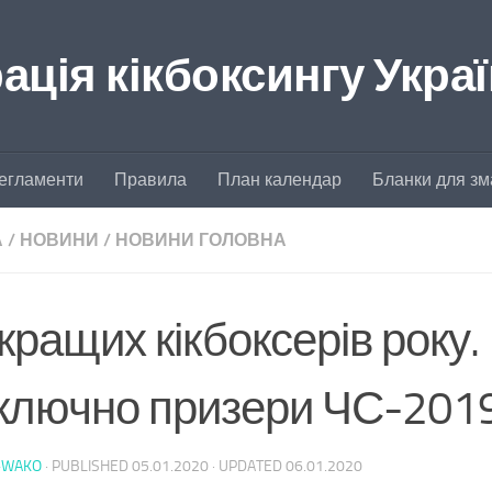
ція кікбоксингу Укра
егламенти
Правила
План календар
Бланки для зм
А
/
НОВИНИ
/
НОВИНИ ГОЛОВНА
кращих кікбоксерів року.
ключно призери ЧС-201
-WAKO
· PUBLISHED
05.01.2020
· UPDATED
06.01.2020