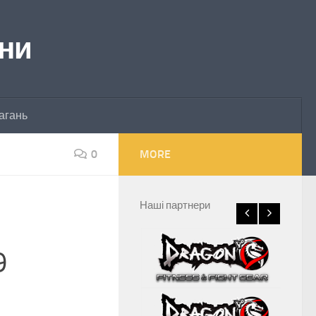
їни
агань
0
MORE
Наші партнери
9