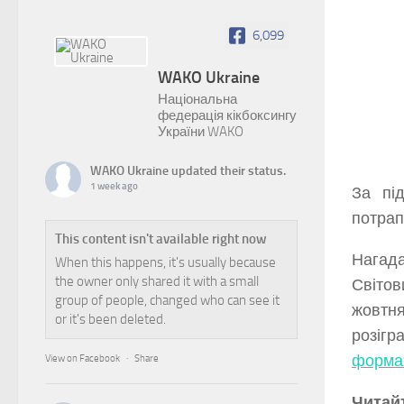
6,099
WAKO Ukraine
Національна
федерація кікбоксингу
України WAKO
WAKO Ukraine
updated their status.
1 week ago
За пі
потрап
This content isn't available right now
Нагада
When this happens, it's usually because
the owner only shared it with a small
Світов
group of people, changed who can see it
жовтня
or it's been deleted.
розіг
форма
View on Facebook
·
Share
Читай