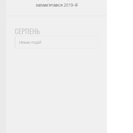
запам’ятався 2019-й
СЕРПЕНЬ
Немає подій