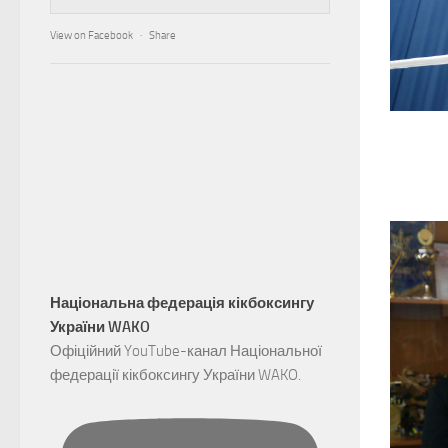
View on Facebook
·
Share
Національна федерація кікбоксингу
України WAKO
Офіційний YouTube-канал Національної
федерації кікбоксингу України WAKO.