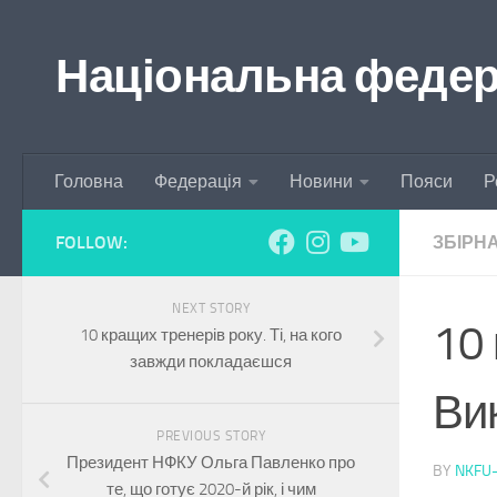
Skip to content
Національна федера
Головна
Федерація
Новини
Пояси
Р
FOLLOW:
ЗБІРН
NEXT STORY
10 
10 кращих тренерів року. Ті, на кого
завжди покладаєшся
Ви
PREVIOUS STORY
Президент НФКУ Ольга Павленко про
BY
NKFU
те, що готує 2020-й рік, і чим