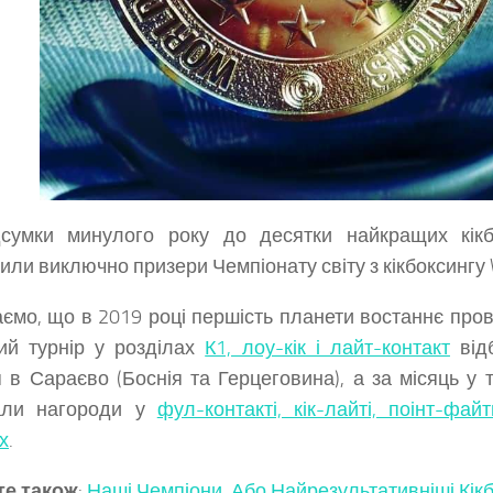
дсумки минулого року до десятки найкращих кікб
или виключно призери Чемпіонату світу з кікбоксингу
ємо, що в 2019 році першість планети востаннє пров
ий турнір у розділах
К1, лоу-кік і лайт-контакт
відб
 в Сараєво (Боснія та Герцеговина), а за місяць у т
рали нагороди у
фул-контакті, кік-лайті, поінт-фай
х
.
те також
:
Наші Чемпіони, Або Найрезультативніші Кік