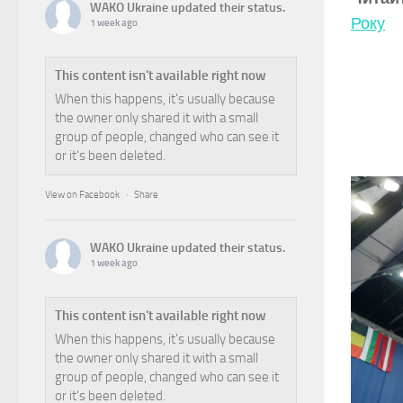
WAKO Ukraine
updated their status.
Року
1 week ago
This content isn't available right now
When this happens, it's usually because
the owner only shared it with a small
group of people, changed who can see it
or it's been deleted.
View on Facebook
·
Share
WAKO Ukraine
updated their status.
1 week ago
This content isn't available right now
When this happens, it's usually because
the owner only shared it with a small
group of people, changed who can see it
or it's been deleted.