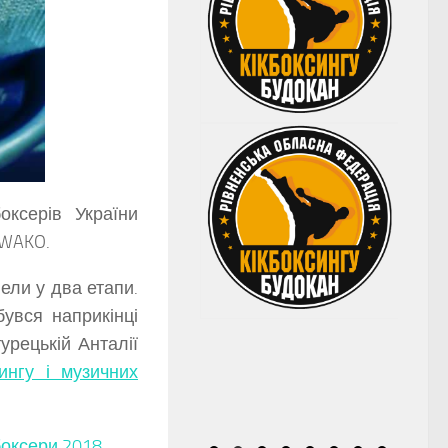
оксерів України
 WAKO.
ели у два етапи.
увся наприкінці
урецькій Анталії
тингу і музичних
боксери 2018